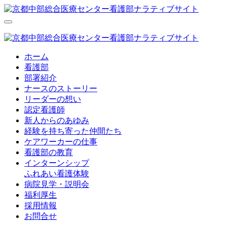
ホーム
看護部
部署紹介
ナースのストーリー
リーダーの想い
認定看護師
新人からのあゆみ
経験を持ち寄った仲間たち
ケアワーカーの仕事
看護部の教育
インターンシップ
ふれあい看護体験
病院見学・説明会
福利厚生
採用情報
お問合せ