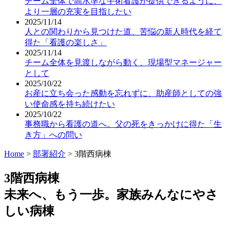
チーム全体で高水準な手術看護が提供できるように、
より一層の充実を目指したい
2025/11/14
人との関わりから見つけた道、苦悩の新人時代を経て
得た「看護の楽しさ」
2025/11/14
チーム全体を見渡しながら動く、現場型マネージャー
として
2025/10/22
お産に立ち会った感動を忘れずに、助産師としての強
い使命感を持ち続けたい
2025/10/22
事務職から看護の道へ。父の死をきっかけに得た「生
き方」への問い
Home
>
部署紹介
>
3階西病棟
3階西病棟
未来へ、もう一歩。家族みんなにやさ
しい病棟