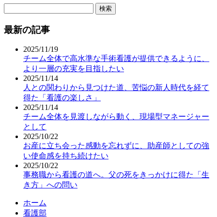
検
索:
最新の記事
2025/11/19
チーム全体で高水準な手術看護が提供できるように、
より一層の充実を目指したい
2025/11/14
人との関わりから見つけた道、苦悩の新人時代を経て
得た「看護の楽しさ」
2025/11/14
チーム全体を見渡しながら動く、現場型マネージャー
として
2025/10/22
お産に立ち会った感動を忘れずに、助産師としての強
い使命感を持ち続けたい
2025/10/22
事務職から看護の道へ。父の死をきっかけに得た「生
き方」への問い
ホーム
看護部