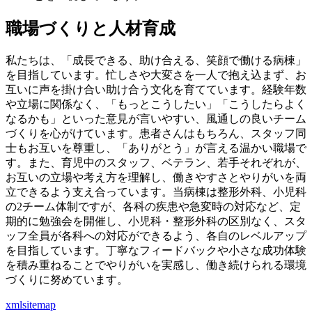
職場づくりと人材育成
私たちは、「成長できる、助け合える、笑顔で働ける病棟」
を目指しています。忙しさや大変さを一人で抱え込まず、お
互いに声を掛け合い助け合う文化を育てています。経験年数
や立場に関係なく、「もっとこうしたい」「こうしたらよく
なるかも」といった意見が言いやすい、風通しの良いチーム
づくりを心がけています。患者さんはもちろん、スタッフ同
士もお互いを尊重し、「ありがとう」が言える温かい職場で
す。また、育児中のスタッフ、ベテラン、若手それぞれが、
お互いの立場や考え方を理解し、働きやすさとやりがいを両
立できるよう支え合っています。当病棟は整形外科、小児科
の2チーム体制ですが、各科の疾患や急変時の対応など、定
期的に勉強会を開催し、小児科・整形外科の区別なく、スタ
ッフ全員が各科への対応ができるよう、各自のレベルアップ
を目指しています。丁寧なフィードバックや小さな成功体験
を積み重ねることでやりがいを実感し、働き続けられる環境
づくりに努めています。
xmlsitemap