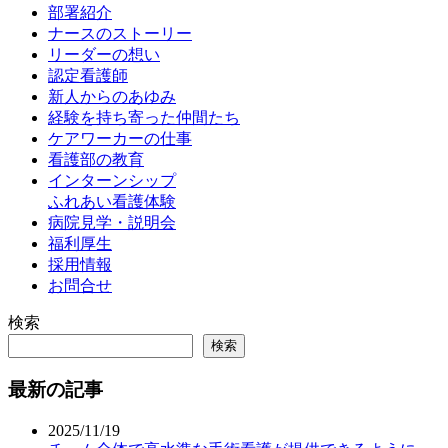
部署紹介
ナースのストーリー
リーダーの想い
認定看護師
新人からのあゆみ
経験を持ち寄った仲間たち
ケアワーカーの仕事
看護部の教育
インターンシップ
ふれあい看護体験
病院見学・説明会
福利厚生
採用情報
お問合せ
検索
検索
最新の記事
2025/11/19