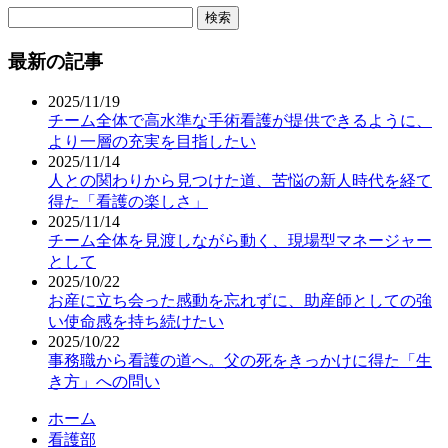
検
索:
最新の記事
2025/11/19
チーム全体で高水準な手術看護が提供できるように、
より一層の充実を目指したい
2025/11/14
人との関わりから見つけた道、苦悩の新人時代を経て
得た「看護の楽しさ」
2025/11/14
チーム全体を見渡しながら動く、現場型マネージャー
として
2025/10/22
お産に立ち会った感動を忘れずに、助産師としての強
い使命感を持ち続けたい
2025/10/22
事務職から看護の道へ。父の死をきっかけに得た「生
き方」への問い
ホーム
看護部