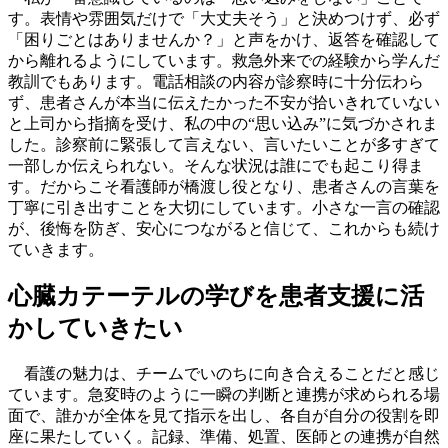
す。表情や雰囲気だけで「大丈夫そう」と決めつけず、必ず
「困りごとはありませんか？」と声をかけ、返答を確認して
から離れるようにしています。救急外来での経験から学んだ
教訓でもあります。電話相談の内容が診察時に十分伝わら
ず、患者さんが本当に伝えたかった不安が拾いきれていない
と上司から指摘を受け、私の中の“思い込み”に気づかされま
した。診察前に緊張して言えない、言いたいことが多すぎて
一部しか伝えられない。そんな状況は誰にでも起こり得ま
す。だからこそ看護師が橋渡し役となり、患者さんの言葉を
丁寧に引き出すことを大切にしています。小さな一言の確認
が、後悔を防ぎ、安心につながると信じて、これからも続け
ていきます。
心臓カテーテルの学びを患者支援に活
かしていきたい
看護の魅力は、チームでいのちに向き合えることだと感じ
ています。急変時のように一瞬の判断と連携が求められる場
面で、誰かが全体を見て指示を出し、各自が自分の役割を即
座に果たしていく。記録、準備、処置、医師との連携が自然