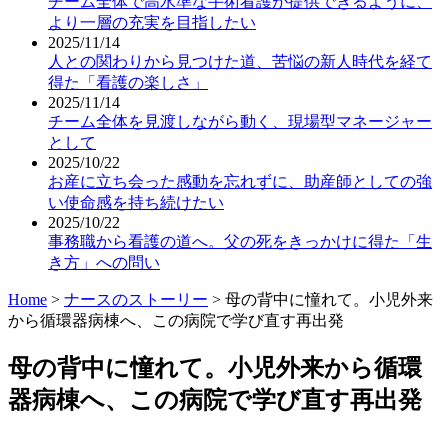
チーム全体で高水準な手術看護が提供できるように、
より一層の充実を目指したい
2025/11/14
人との関わりから見つけた道、苦悩の新人時代を経て
得た「看護の楽しさ」
2025/11/14
チーム全体を見渡しながら動く、現場型マネージャー
として
2025/10/22
お産に立ち会った感動を忘れずに、助産師としての強
い使命感を持ち続けたい
2025/10/22
事務職から看護の道へ。父の死をきっかけに得た「生
き方」への問い
Home
>
ナースのストーリー
>
母の背中に憧れて。小児外来
から循環器病棟へ、この病院で学び直す再出発
母の背中に憧れて。小児外来から循環
器病棟へ、この病院で学び直す再出発