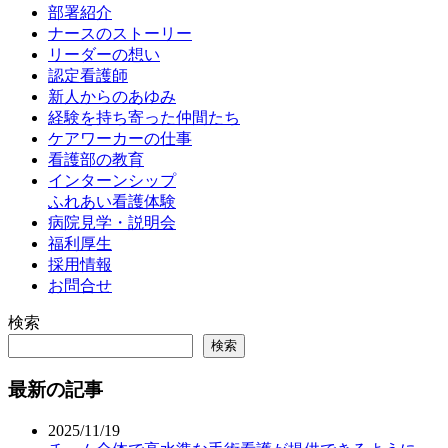
部署紹介
ナースのストーリー
リーダーの想い
認定看護師
新人からのあゆみ
経験を持ち寄った仲間たち
ケアワーカーの仕事
看護部の教育
インターンシップ
ふれあい看護体験
病院見学・説明会
福利厚生
採用情報
お問合せ
検索
検索
最新の記事
2025/11/19