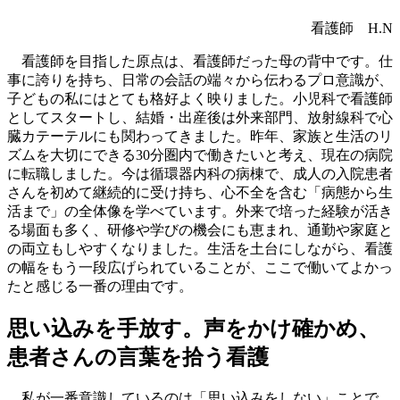
看護師 H.N
看護師を目指した原点は、看護師だった母の背中です。仕
事に誇りを持ち、日常の会話の端々から伝わるプロ意識が、
子どもの私にはとても格好よく映りました。小児科で看護師
としてスタートし、結婚・出産後は外来部門、放射線科で心
臓カテーテルにも関わってきました。昨年、家族と生活のリ
ズムを大切にできる30分圏内で働きたいと考え、現在の病院
に転職しました。今は循環器内科の病棟で、成人の入院患者
さんを初めて継続的に受け持ち、心不全を含む「病態から生
活まで」の全体像を学べています。外来で培った経験が活き
る場面も多く、研修や学びの機会にも恵まれ、通勤や家庭と
の両立もしやすくなりました。生活を土台にしながら、看護
の幅をもう一段広げられていることが、ここで働いてよかっ
たと感じる一番の理由です。
思い込みを手放す。声をかけ確かめ、
患者さんの言葉を拾う看護
私が一番意識しているのは「思い込みをしない」ことで