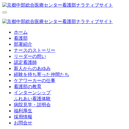
ホーム
看護部
部署紹介
ナースのストーリー
リーダーの想い
認定看護師
新人からのあゆみ
経験を持ち寄った仲間たち
ケアワーカーの仕事
看護部の教育
インターンシップ
ふれあい看護体験
病院見学・説明会
福利厚生
採用情報
お問合せ