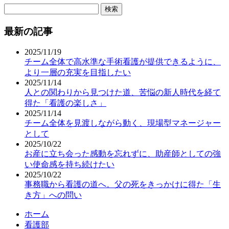
検
索:
最新の記事
2025/11/19
チーム全体で高水準な手術看護が提供できるように、
より一層の充実を目指したい
2025/11/14
人との関わりから見つけた道、苦悩の新人時代を経て
得た「看護の楽しさ」
2025/11/14
チーム全体を見渡しながら動く、現場型マネージャー
として
2025/10/22
お産に立ち会った感動を忘れずに、助産師としての強
い使命感を持ち続けたい
2025/10/22
事務職から看護の道へ。父の死をきっかけに得た「生
き方」への問い
ホーム
看護部