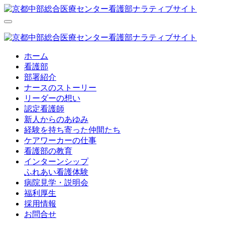
ホーム
看護部
部署紹介
ナースのストーリー
リーダーの想い
認定看護師
新人からのあゆみ
経験を持ち寄った仲間たち
ケアワーカーの仕事
看護部の教育
インターンシップ
ふれあい看護体験
病院見学・説明会
福利厚生
採用情報
お問合せ