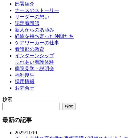
部署紹介
ナースのストーリー
リーダーの想い
認定看護師
新人からのあゆみ
経験を持ち寄った仲間たち
ケアワーカーの仕事
看護部の教育
インターンシップ
ふれあい看護体験
病院見学・説明会
福利厚生
採用情報
お問合せ
検索
検索
最新の記事
2025/11/19