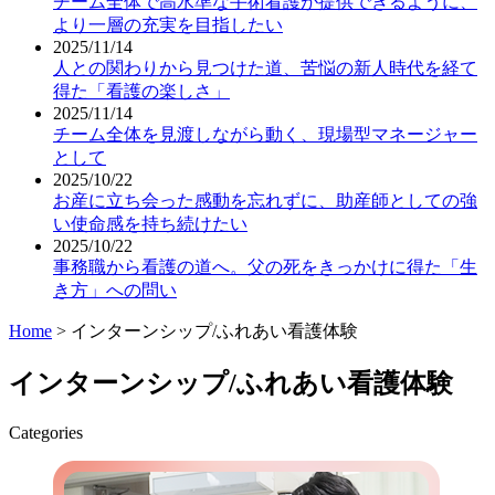
チーム全体で高水準な手術看護が提供できるように、
より一層の充実を目指したい
2025/11/14
人との関わりから見つけた道、苦悩の新人時代を経て
得た「看護の楽しさ」
2025/11/14
チーム全体を見渡しながら動く、現場型マネージャー
として
2025/10/22
お産に立ち会った感動を忘れずに、助産師としての強
い使命感を持ち続けたい
2025/10/22
事務職から看護の道へ。父の死をきっかけに得た「生
き方」への問い
Home
>
インターンシップ/ふれあい看護体験
インターンシップ/ふれあい看護体験
Categories