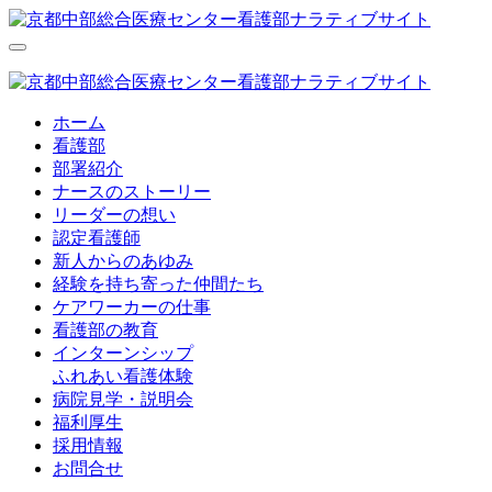
ホーム
看護部
部署紹介
ナースのストーリー
リーダーの想い
認定看護師
新人からのあゆみ
経験を持ち寄った仲間たち
ケアワーカーの仕事
看護部の教育
インターンシップ
ふれあい看護体験
病院見学・説明会
福利厚生
採用情報
お問合せ