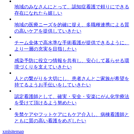
地域のみなさんにとって、認知症看護で頼りにできる
存在になれたら嬉しい
地域の医療ニーズを的確に捉え、多職種連携による質
の高いケアを提供していきたい
チーム全体で高水準な手術看護が提供できるように、
より一層の充実を目指したい
感染予防に役立つ情報を共有し、安心して暮らせる環
境づくりを支えていきたい
人との繋がりを大切にし、患者さんとご家族が希望を
持てるようお手伝いをしていきたい
認定看護師として、確実・安全・安楽にがん化学療法
を受けて頂けるよう努めたい
失禁ケアやフットケアにもケア介入し、病棟看護師と
ともに質の高い看護をめざしたい
xmlsitemap