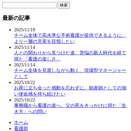
検
索:
最新の記事
2025/11/19
チーム全体で高水準な手術看護が提供できるように、
より一層の充実を目指したい
2025/11/14
人との関わりから見つけた道、苦悩の新人時代を経て
得た「看護の楽しさ」
2025/11/14
チーム全体を見渡しながら動く、現場型マネージャー
として
2025/10/22
お産に立ち会った感動を忘れずに、助産師としての強
い使命感を持ち続けたい
2025/10/22
事務職から看護の道へ。父の死をきっかけに得た「生
き方」への問い
ホーム
看護部