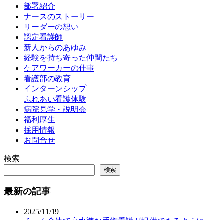
部署紹介
ナースのストーリー
リーダーの想い
認定看護師
新人からのあゆみ
経験を持ち寄った仲間たち
ケアワーカーの仕事
看護部の教育
インターンシップ
ふれあい看護体験
病院見学・説明会
福利厚生
採用情報
お問合せ
検索
検索
最新の記事
2025/11/19