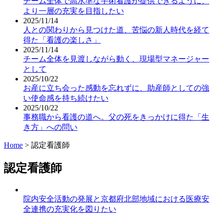
チーム全体で高水準な手術看護が提供できるように、
より一層の充実を目指したい
2025/11/14
人との関わりから見つけた道、苦悩の新人時代を経て
得た「看護の楽しさ」
2025/11/14
チーム全体を見渡しながら動く、現場型マネージャー
として
2025/10/22
お産に立ち会った感動を忘れずに、助産師としての強
い使命感を持ち続けたい
2025/10/22
事務職から看護の道へ。父の死をきっかけに得た「生
き方」への問い
Home
>
認定看護師
認定看護師
院内安全活動の発展と京都府北部地域における医療安
全連携の充実化を図りたい